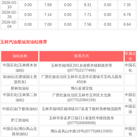
2026-03-
0.00
7.69
0.00
8.31
0.00
7.35
10
2026-02-
0.00
7.14
0.00
7.71
0.00
6.78
26
2026-02-
0.00
7.00
0.00
7.56
0.00
6.64
04
玉林汽油柴油加油站推荐
所属企
油站名称
联系方式
业
中国石化(玉林樟木加
中国石
玉林市福绵区201乡道樟木镇财政所旁
油站)
((0775)2277466)
化
加油站(石窝镇国土资
广西壮族自治区玉林市北流市石窝镇天宝幼儿园东
源所东)
450米
那林加油站
博白县浦宝线
中国石化(玉林第二加
中国石
广西壮族自治区玉林市玉州区大北路
油站)
((0775)2084158)
化
中国石
中国石油(下枥加油站)
玉林市福绵区福绵镇327县道下枥村美桥物流园旁
油
玉林市容县罗江镇211省道旺华路段路东
罗江加油站
((0775)5606608)
中国石化(博白凤山北
中国石
博白县风山中路19号((0775)8613365)
路加油站)
化