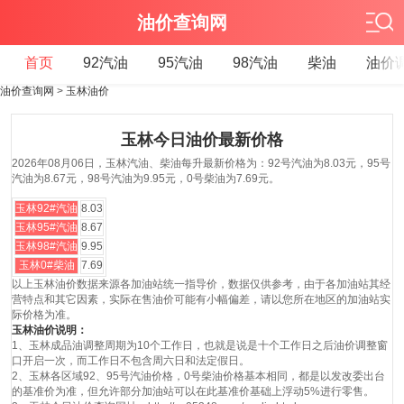
油价查询网
首页
92汽油
95汽油
98汽油
柴油
油价
油价查询网
>
玉林油价
玉林今日油价最新价格
2026年08月06日，玉林汽油、柴油每升最新价格为：92号汽油为8.03元，95号
汽油为8.67元，98号汽油为9.95元，0号柴油为7.69元。
玉林92#汽油
8.03
玉林95#汽油
8.67
玉林98#汽油
9.95
玉林0#柴油
7.69
以上玉林油价数据来源各加油站统一指导价，数据仅供参考，由于各加油站其经
营特点和其它因素，实际在售油价可能有小幅偏差，请以您所在地区的加油站实
际价格为准。
玉林油价说明：
1、玉林成品油调整周期为10个工作日，也就是说是十个工作日之后油价调整窗
口开启一次，而工作日不包含周六日和法定假日。
2、玉林各区域92、95号汽油价格，0号柴油价格基本相同，都是以发改委出台
的基准价为准，但允许部分加油站可以在此基准价基础上浮动5%进行零售。