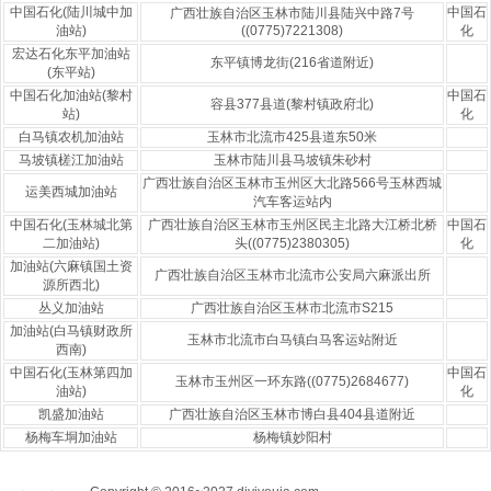
中国石化(陆川城中加
中国石
广西壮族自治区玉林市陆川县陆兴中路7号
油站)
((0775)7221308)
化
宏达石化东平加油站
东平镇博龙街(216省道附近)
(东平站)
中国石化加油站(黎村
中国石
容县377县道(黎村镇政府北)
站)
化
白马镇农机加油站
玉林市北流市425县道东50米
马坡镇槎江加油站
玉林市陆川县马坡镇朱砂村
广西壮族自治区玉林市玉州区大北路566号玉林西城
运美西城加油站
汽车客运站内
中国石化(玉林城北第
广西壮族自治区玉林市玉州区民主北路大江桥北桥
中国石
二加油站)
头((0775)2380305)
化
加油站(六麻镇国土资
广西壮族自治区玉林市北流市公安局六麻派出所
源所西北)
丛义加油站
广西壮族自治区玉林市北流市S215
加油站(白马镇财政所
玉林市北流市白马镇白马客运站附近
西南)
中国石化(玉林第四加
中国石
玉林市玉州区一环东路((0775)2684677)
油站)
化
凯盛加油站
广西壮族自治区玉林市博白县404县道附近
杨梅车垌加油站
杨梅镇妙阳村