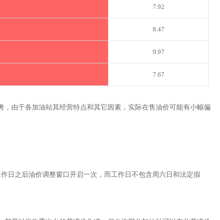
7.92
8.47
9.97
7.67
考，由于各加油站其经营特点和其它因素，实际在售油价可能有小幅偏
工作日之后油价调整窗口开启一次，而工作日不包含周六日和法定假