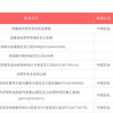
联系方式
所属企业
安徽省合肥市包河区金寨路
中国石油
安徽省合肥市瑶海区长江东路
禾路与金寨路交叉口西50米((0551)64451006)
裕溪路与青年路交叉口东200米
肥东县合蚌路和包公大道交叉口北((0551)67740116)
中国石油
合肥市长丰县吴山镇
河区繁华大道与徽州大道交叉口西北侧((0551)63360496)
中国石化
市庐阳区临泉路与凤凰山路交叉口(合肥华润万象汇路南)
中国石化
((0551)65632073)
店埠镇新庄村022县道与101省道交汇处((0551)67710179)
中国石化