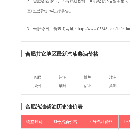
2、合肥各区域92、95号汽油价格，0号柴油价格基本
基础上浮动5%进行零售。
3、合肥今日油价查询网址：http://www.05348.com/hefei.h
合肥其它地区最新汽油柴油价格
合肥
芜湖
蚌埠
淮南
滁州
阜阳
宿州
巢湖
合肥汽油柴油历史油价表
调整时间
90号汽油价格
92号汽油价格
9