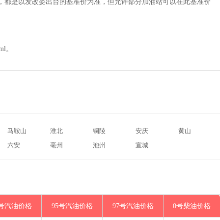
相同，都是以发改委出台的基准价为准，但允许部分加油站可以在此基准价
tml。
马鞍山
淮北
铜陵
安庆
黄山
六安
亳州
池州
宣城
3号汽油价格
95号汽油价格
97号汽油价格
0号柴油价格