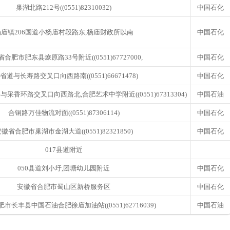
巢湖北路212号((0551)82310032)
中国石化
杨庙镇206国道小杨庙村段路东,杨庙财政所以南
中国石化
合肥市肥东县燎原路33号附近((0551)67727000,
中国石化
1省道与长寿路交叉口向西路南((0551)66671478)
中国石化
香环路交叉口向西路北,合肥艺术中学附近((0551)67313304)
中国石油
合铜路万佳物流对面((0551)87306114)
中国石化
徽省合肥市巢湖市金湖大道((0551)82321850)
中国石化
017县道附近
050县道刘小圩,团塘幼儿园附近
中国石化
安徽省合肥市蜀山区新桥服务区
中国石化
市长丰县中国石油合肥徐庙加油站((0551)62716039)
中国石油