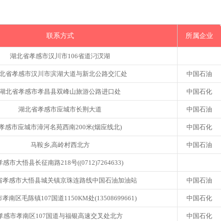
联系方式
所属企业
湖北省孝感市汉川市106省道汈汊湖
北省孝感市汉川市滨湖大道与新北公路交汇处
中国石油
湖北省孝感市孝昌县双峰山旅游公路进口处
中国石化
湖北省孝感市应城市长荆大道
中国石油
孝感市应城市漳河名苑西南200米(烟应线北)
中国石化
马鞍乡,高岭村西北方
中国石油
孝感市大悟县长征南路218号((0712)7264633)
省孝感市大悟县城关镇京珠连路线中国石油加油站
中国石油
孝南区毛陈镇107国道1150KM处(13508699661)
中国石化
孝感市孝南区107国道与福银高速交叉处北方
中国石化