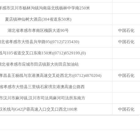
孝感市汉川市杨林沟镇沟南庙北线杨林中学南250米
夏店镇神仙树大酒店(304省道东50米)
湖北省孝感市孝南区槐荫大道90号
中国石化
北省孝感市大悟县兴华路95((0712)7235430)
中国石化
与105省道交叉口东南150米((0712)8529199,(0)
湖北省孝感市应城市田店镇新大街田店加油站
昌县王杨线与京港澳高速交叉处西北方((0712)4870204)
中国石化
省孝感市大悟县三里镇石家塝京港澳高速公路西
市汉川市麻河镇,汉川市司法局麻河司法所东南方
汉长线与G42沪蓉高速入口交叉口西北100米
中国石化