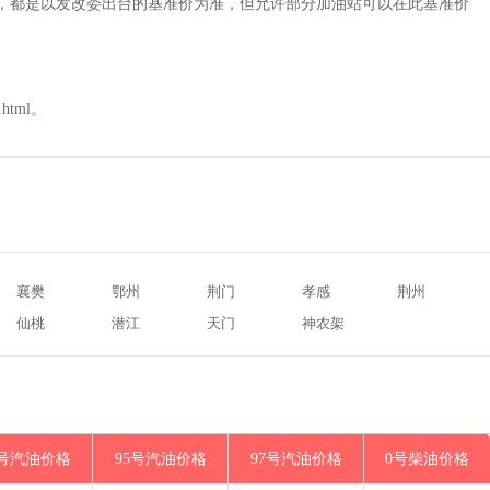
相同，都是以发改委出台的基准价为准，但允许部分加油站可以在此基准价
html。
襄樊
鄂州
荆门
孝感
荆州
仙桃
潜江
天门
神农架
3号汽油价格
95号汽油价格
97号汽油价格
0号柴油价格