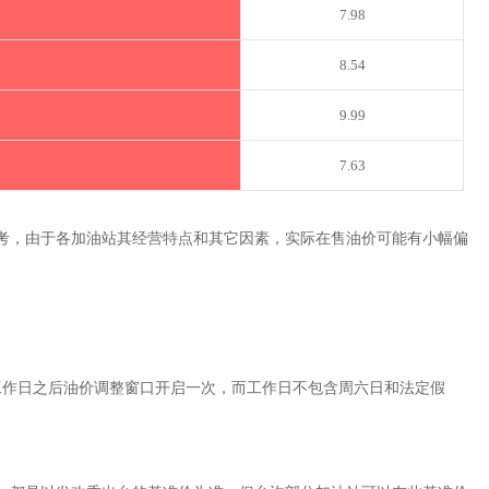
7.98
8.54
9.99
7.63
考，由于各加油站其经营特点和其它因素，实际在售油价可能有小幅偏
工作日之后油价调整窗口开启一次，而工作日不包含周六日和法定假