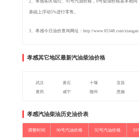
2、孝感各区域92、95号汽油价格，0号柴油价格基本
基础上浮动5%进行零售。
3、孝感今日油价查询网址：http://www.05348.com/xiaogan.
孝感其它地区最新汽油柴油价格
武汉
黄石
十堰
宜昌
黄冈
咸宁
随州
恩施
孝感汽油柴油历史油价表
调整时间
90号汽油价格
92号汽油价格
9