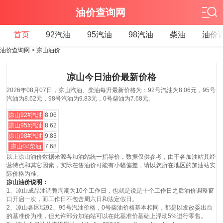
油价查询网
首页
92汽油
95汽油
98汽油
柴油
油价
油价查询网
>
凉山油价
凉山今日油价最新价格
2026年08月07日，凉山汽油、柴油每升最新价格为：92号汽油为8.06元，95号
汽油为8.62元，98号汽油为9.83元，0号柴油为7.68元。
凉山92#汽油
8.06
凉山95#汽油
8.62
凉山98#汽油
9.83
凉山0#柴油
7.68
以上凉山油价数据来源各加油站统一指导价，数据仅供参考，由于各加油站其经
营特点和其它因素，实际在售油价可能有小幅偏差，请以您所在地区的加油站实
际价格为准。
凉山油价说明：
1、凉山成品油调整周期为10个工作日，也就是说是十个工作日之后油价调整窗
口开启一次，而工作日不包含周六日和法定假日。
2、凉山各区域92、95号汽油价格，0号柴油价格基本相同，都是以发改委出台
的基准价为准，但允许部分加油站可以在此基准价基础上浮动5%进行零售。