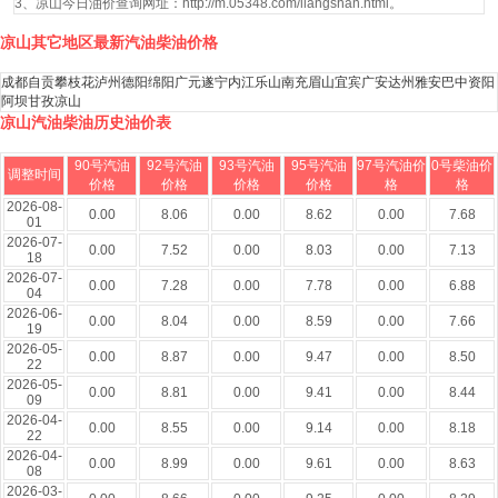
3、凉山今日油价查询网址：http://m.05348.com/liangshan.html。
凉山其它地区最新汽油柴油价格
成都
自贡
攀枝花
泸州
德阳
绵阳
广元
遂宁
内江
乐山
南充
眉山
宜宾
广安
达州
雅安
巴中
资阳
阿坝
甘孜
凉山
凉山汽油柴油历史油价表
90号汽油
92号汽油
93号汽油
95号汽油
97号汽油价
0号柴油价
调整时间
价格
价格
价格
价格
格
格
2026-08-
0.00
8.06
0.00
8.62
0.00
7.68
01
2026-07-
0.00
7.52
0.00
8.03
0.00
7.13
18
2026-07-
0.00
7.28
0.00
7.78
0.00
6.88
04
2026-06-
0.00
8.04
0.00
8.59
0.00
7.66
19
2026-05-
0.00
8.87
0.00
9.47
0.00
8.50
22
2026-05-
0.00
8.81
0.00
9.41
0.00
8.44
09
2026-04-
0.00
8.55
0.00
9.14
0.00
8.18
22
2026-04-
0.00
8.99
0.00
9.61
0.00
8.63
08
2026-03-