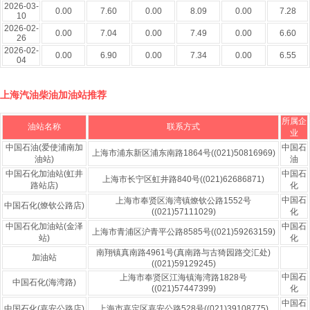
2026-03-
0.00
7.60
0.00
8.09
0.00
7.28
10
2026-02-
0.00
7.04
0.00
7.49
0.00
6.60
26
2026-02-
0.00
6.90
0.00
7.34
0.00
6.55
04
上海汽油柴油加油站推荐
所属企
油站名称
联系方式
业
中国石油(爱使浦南加
中国石
上海市浦东新区浦东南路1864号((021)50816969)
油站)
油
中国石化加油站(虹井
中国石
上海市长宁区虹井路840号((021)62686871)
路站店)
化
中国石
上海市奉贤区海湾镇燎钦公路1552号
中国石化(燎钦公路店)
((021)57111029)
化
中国石化加油站(金泽
中国石
上海市青浦区沪青平公路8585号((021)59263159)
站)
化
南翔镇真南路4961号(真南路与古猗园路交汇处)
加油站
((021)59129245)
中国石
上海市奉贤区江海镇海湾路1828号
中国石化(海湾路)
((021)57447399)
化
中国石
中国石化(嘉安公路店)
上海市嘉定区嘉安公路528号((021)39108775)