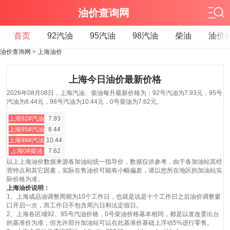
油价查询网
首页
92汽油
95汽油
98汽油
柴油
油价
油价查询网
>
上海油价
上海今日油价最新价格
2026年08月08日，上海汽油、柴油每升最新价格为：92号汽油为7.93元，95号
汽油为8.44元，98号汽油为10.44元，0号柴油为7.62元。
上海92#汽油
7.93
上海95#汽油
8.44
上海98#汽油
10.44
上海0#柴油
7.62
以上上海油价数据来源各加油站统一指导价，数据仅供参考，由于各加油站其经
营特点和其它因素，实际在售油价可能有小幅偏差，请以您所在地区的加油站实
际价格为准。
上海油价说明：
1、上海成品油调整周期为10个工作日，也就是说是十个工作日之后油价调整窗
口开启一次，而工作日不包含周六日和法定假日。
2、上海各区域92、95号汽油价格，0号柴油价格基本相同，都是以发改委出台
的基准价为准，但允许部分加油站可以在此基准价基础上浮动5%进行零售。